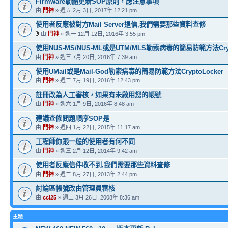
Firmware韌體更新SOP原則，應注意事項
由
門神
» 週五 2月 3日, 2017年 12:21 pm
使用者反應被對方Mail Server退信,我們需要那些資料查修
由
門神
» 週一 12月 12日, 2016年 3:55 pm
使用NUS-MS/NUS-ML或是UTM/MLS勒索病毒的簡易防範方法Crypt
由
門神
» 週三 7月 20日, 2016年 7:39 am
使用UMail或是Mail-God勒索病毒的簡易防範方法CryptoLocker
由
門神
» 週二 7月 19日, 2016年 12:43 pm
註冊改為人工審核，如果有未啟用您的帳號
由
門神
» 週六 1月 9日, 2016年 8:48 am
建議查修問題順序SOP是
由
門神
» 週四 1月 22日, 2015年 11:17 am
工程師你跟一般的使用者有何不同
由
門神
» 週三 2月 12日, 2014年 9:42 am
使用者反應信件收不到,我們需要那些資料查修
由
門神
» 週二 8月 27日, 2013年 2:44 pm
討論區帳號改由管理員審核
由
ccl25
» 週三 3月 26日, 2008年 8:36 am
主題