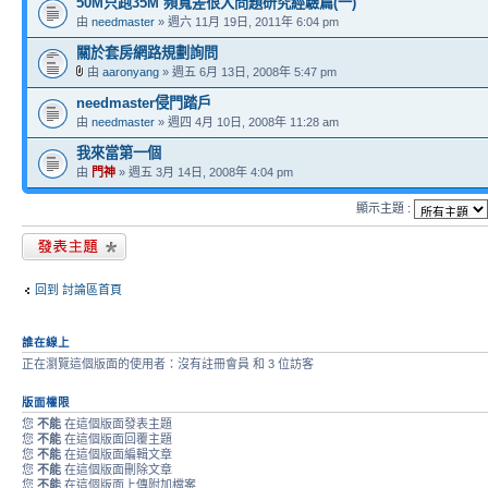
50M只跑35M 頻寬差很大問題研究經驗篇(一)
由
needmaster
» 週六 11月 19日, 2011年 6:04 pm
關於套房網路規劃詢問
由
aaronyang
» 週五 6月 13日, 2008年 5:47 pm
needmaster侵門踏戶
由
needmaster
» 週四 4月 10日, 2008年 11:28 am
我來當第一個
由
門神
» 週五 3月 14日, 2008年 4:04 pm
顯示主題 :
發表新主題
回到 討論區首頁
誰在線上
正在瀏覽這個版面的使用者：沒有註冊會員 和 3 位訪客
版面權限
您
不能
在這個版面發表主題
您
不能
在這個版面回覆主題
您
不能
在這個版面編輯文章
您
不能
在這個版面刪除文章
您
不能
在這個版面上傳附加檔案