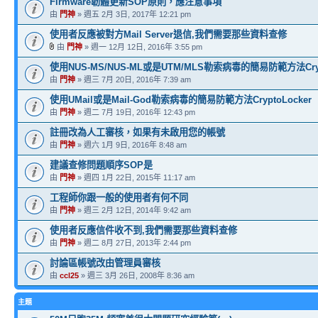
Firmware韌體更新SOP原則，應注意事項
由
門神
» 週五 2月 3日, 2017年 12:21 pm
使用者反應被對方Mail Server退信,我們需要那些資料查修
由
門神
» 週一 12月 12日, 2016年 3:55 pm
使用NUS-MS/NUS-ML或是UTM/MLS勒索病毒的簡易防範方法Crypt
由
門神
» 週三 7月 20日, 2016年 7:39 am
使用UMail或是Mail-God勒索病毒的簡易防範方法CryptoLocker
由
門神
» 週二 7月 19日, 2016年 12:43 pm
註冊改為人工審核，如果有未啟用您的帳號
由
門神
» 週六 1月 9日, 2016年 8:48 am
建議查修問題順序SOP是
由
門神
» 週四 1月 22日, 2015年 11:17 am
工程師你跟一般的使用者有何不同
由
門神
» 週三 2月 12日, 2014年 9:42 am
使用者反應信件收不到,我們需要那些資料查修
由
門神
» 週二 8月 27日, 2013年 2:44 pm
討論區帳號改由管理員審核
由
ccl25
» 週三 3月 26日, 2008年 8:36 am
主題