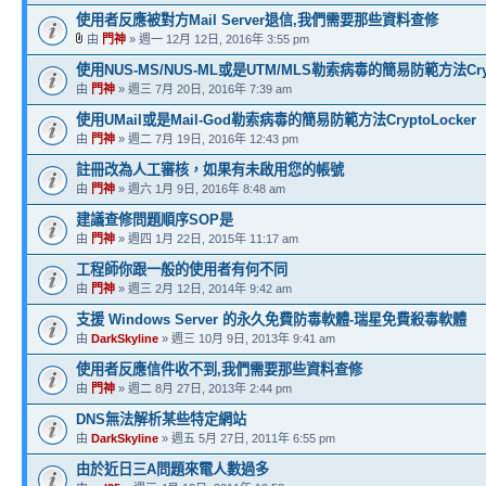
使用者反應被對方Mail Server退信,我們需要那些資料查修
由
門神
» 週一 12月 12日, 2016年 3:55 pm
使用NUS-MS/NUS-ML或是UTM/MLS勒索病毒的簡易防範方法Crypt
由
門神
» 週三 7月 20日, 2016年 7:39 am
使用UMail或是Mail-God勒索病毒的簡易防範方法CryptoLocker
由
門神
» 週二 7月 19日, 2016年 12:43 pm
註冊改為人工審核，如果有未啟用您的帳號
由
門神
» 週六 1月 9日, 2016年 8:48 am
建議查修問題順序SOP是
由
門神
» 週四 1月 22日, 2015年 11:17 am
工程師你跟一般的使用者有何不同
由
門神
» 週三 2月 12日, 2014年 9:42 am
支援 Windows Server 的永久免費防毒軟體-瑞星免費殺毒軟體
由
DarkSkyline
» 週三 10月 9日, 2013年 9:41 am
使用者反應信件收不到,我們需要那些資料查修
由
門神
» 週二 8月 27日, 2013年 2:44 pm
DNS無法解析某些特定網站
由
DarkSkyline
» 週五 5月 27日, 2011年 6:55 pm
由於近日三A問題來電人數過多