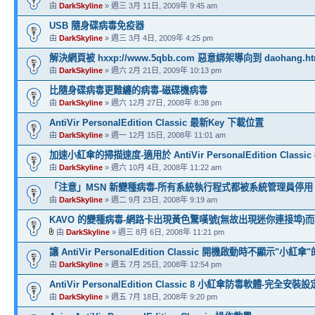
由
DarkSkyline
» 週三 3月 11日, 2009年 9:45 am
USB 隨身碟病毒免疫器
由
DarkSkyline
» 週三 3月 4日, 2009年 4:25 pm
解決網頁被 hxxp://www.5qbb.com 惡意綁架導向到 daohang.h
由
DarkSkyline
» 週六 2月 21日, 2009年 10:13 pm
比隨身碟病毒更難纏的病毒-磁碟機病毒
由
DarkSkyline
» 週六 12月 27日, 2008年 8:38 pm
AntiVir PersonalEdition Classic 最新Key 下載位置
由
DarkSkyline
» 週一 12月 15日, 2008年 11:01 am
加速小紅傘的掃描速度-適用於 AntiVir PersonalEdition Classi
由
DarkSkyline
» 週六 10月 4日, 2008年 11:22 am
「注意」MSN 新變種病毒-所有系統執行程式都被系統管理員停用
由
DarkSkyline
» 週二 9月 23日, 2008年 9:19 am
KAVO 的變種病毒-網路卡出現黃色驚嘆號(無故出現迷你連接埠)
由
DarkSkyline
» 週三 8月 6日, 2008年 11:21 pm
讓 AntiVir PersonalEdition Classic 開機啟動時不顯示"小紅傘
由
DarkSkyline
» 週五 7月 25日, 2008年 12:54 pm
AntiVir PersonalEdition Classic 8 小紅傘防毒軟體-完全安
由
DarkSkyline
» 週五 7月 18日, 2008年 9:20 pm