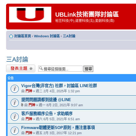
UBLink技術團隊討論區
裕笠科技(中),遠豐科技(北),鉅創科技(南)
討論區首頁
‹
Windows 討論區
‹
三A討論
三A討論
發表新主題
公告
Vigor台灣(非官方) 社群，討論區 LINE社群
由
門神
» 週二 2月 4日, 2025年 1:32 pm
提問問題請都到這邊 @LINE
由
門神
» 週一 8月 2日, 2021年 9:07 am
客戶服務順序公告，求助順序
由
門神
» 週六 6月 5日, 2021年 6:51 am
Firmware韌體更新SOP原則，應注意事項
由
門神
» 週五 2月 3日, 2017年 12:21 pm