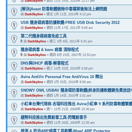
由
DarkSkyline
» 週日 11月 15日, 2015年 12:17 pm
[解決]Avast 防毒軟體刪除中毒檔案後無法上網問題
由
DarkSkyline
» 週五 1月 11日, 2013年 4:12 pm
USB 隨身碟病毒防護軟體-FREE USB Disk Security 2012
由
DarkSkyline
» 週四 11月 17日, 2011年 9:09 am
第二代隨身碟病毒免疫工具
由
DarkSkyline
» 週三 3月 9日, 2011年 5:41 pm
隨身碟病毒 & kavo 病毒 清除程式
由
DarkSkyline
» 週四 8月 23日, 2007年 12:53 pm
DNS與DHCP 病毒-解毒程式
由
DarkSkyline
» 週三 12月 15日, 2010年 5:58 pm
Avira AntiVir Personal Free AntiVirus 10 釋出
由
DarkSkyline
» 週四 3月 25日, 2010年 8:05 am
SNOWY OWL USBAV 隨身碟防毒軟體(終身防護軟體鎖免費放送
由
DarkSkyline
» 週四 1月 14日, 2010年 1:01 am
小紅傘台灣代理商-吉瑞科技推出 Avira小紅傘 9 系列防毒軟體繁
由
DarkSkyline
» 週一 12月 21日, 2009年 10:36 pm
趨勢科技推出免費殺毒工具-閃電殺毒手
由
DarkSkyline
» 週四 11月 26日, 2009年 12:35 am
檢測 & 防治ARP病毒工具軟體-Wow! ARP Protector