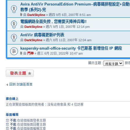
Avira AntiVir PersonalEdition Premium–病毒碼排程設
教學 (系列2)-完
由
DarkSkyline
» 週四 9月 6日, 2007年 8:51 am
電腦網路全面失控 , 您需要天降神兵嗎!!
由
DarkSkyline
» 週六 9月 1日, 2007年 12:14 pm
AntiVir 病毒碼更新IP列表
由
DarkSkyline
» 週六 8月 11日, 2007年 12:04 am
kaspersky-small-office-security 卡巴斯基 新增信任 IP 網段
由
門神
» 週三 6月 22日, 2022年 10:47 am
顯示主題 :
排
發表新主題
回到 討論區首頁
誰在線上
正在瀏覽這個版面的使用者：沒有註冊會員 和 4 位訪客
版面權限
您
不能
在這個版面發表主題
您
不能
在這個版面回覆主題
您
不能
在這個版面編輯文章