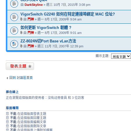
由
DarkSkyline
» 週三 10月 7日, 2015年 3:08 pm
VigorSwitch G2240 如何在特定連接埠綁定 MAC 位址?
由
門神
» 週一 8月 17日, 2009年 9:04 am
如何更新 VigorSwitch 韌體 ?
由
門神
» 週一 8月 17日, 2009年 9:01 am
ZZ-8024N切Port Base vLan方法
由
門神
» 週三 11月 7日, 2007年 12:39 pm
顯示主題 :
發表新主題
回到 討論區首頁
誰在線上
正在瀏覽這個版面的使用者：沒有註冊會員 和 3 位訪客
版面權限
您
不能
在這個版面發表主題
您
不能
在這個版面回覆主題
您
不能
在這個版面編輯文章
您
不能
在這個版面刪除文章
您
不能
在這個版面上傳附加檔案