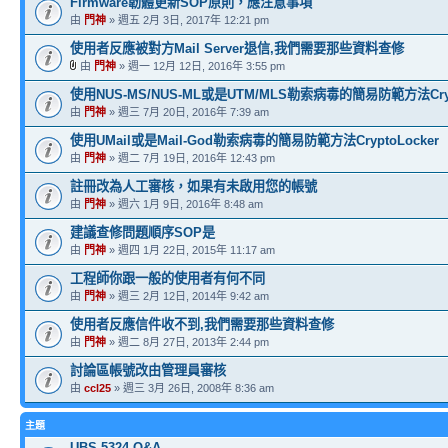
Firmware韌體更新SOP原則，應注意事項
由
門神
» 週五 2月 3日, 2017年 12:21 pm
使用者反應被對方Mail Server退信,我們需要那些資料查修
由
門神
» 週一 12月 12日, 2016年 3:55 pm
使用NUS-MS/NUS-ML或是UTM/MLS勒索病毒的簡易防範方法Crypt
由
門神
» 週三 7月 20日, 2016年 7:39 am
使用UMail或是Mail-God勒索病毒的簡易防範方法CryptoLocker
由
門神
» 週二 7月 19日, 2016年 12:43 pm
註冊改為人工審核，如果有未啟用您的帳號
由
門神
» 週六 1月 9日, 2016年 8:48 am
建議查修問題順序SOP是
由
門神
» 週四 1月 22日, 2015年 11:17 am
工程師你跟一般的使用者有何不同
由
門神
» 週三 2月 12日, 2014年 9:42 am
使用者反應信件收不到,我們需要那些資料查修
由
門神
» 週二 8月 27日, 2013年 2:44 pm
討論區帳號改由管理員審核
由
ccl25
» 週三 3月 26日, 2008年 8:36 am
主題
UBS-5324 Q&A