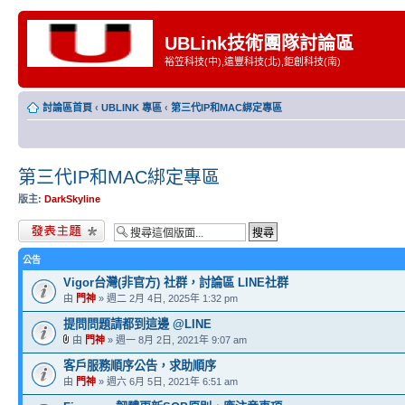
UBLink技術團隊討論區
裕笠科技(中),遠豐科技(北),鉅創科技(南)
討論區首頁
‹
UBLINK 專區
‹
第三代IP和MAC綁定專區
第三代IP和MAC綁定專區
版主:
DarkSkyline
發表新主題
公告
Vigor台灣(非官方) 社群，討論區 LINE社群
由
門神
» 週二 2月 4日, 2025年 1:32 pm
提問問題請都到這邊 @LINE
由
門神
» 週一 8月 2日, 2021年 9:07 am
客戶服務順序公告，求助順序
由
門神
» 週六 6月 5日, 2021年 6:51 am