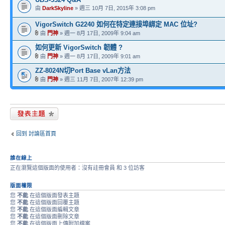
由
DarkSkyline
» 週三 10月 7日, 2015年 3:08 pm
VigorSwitch G2240 如何在特定連接埠綁定 MAC 位址?
由
門神
» 週一 8月 17日, 2009年 9:04 am
如何更新 VigorSwitch 韌體 ?
由
門神
» 週一 8月 17日, 2009年 9:01 am
ZZ-8024N切Port Base vLan方法
由
門神
» 週三 11月 7日, 2007年 12:39 pm
發表新主題
回到 討論區首頁
誰在線上
正在瀏覽這個版面的使用者：沒有註冊會員 和 3 位訪客
版面權限
您
不能
在這個版面發表主題
您
不能
在這個版面回覆主題
您
不能
在這個版面編輯文章
您
不能
在這個版面刪除文章
您
不能
在這個版面上傳附加檔案