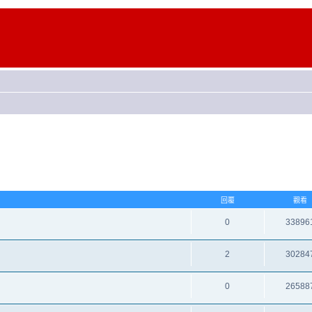
回覆
觀看
0
33896
2
30284
0
26588