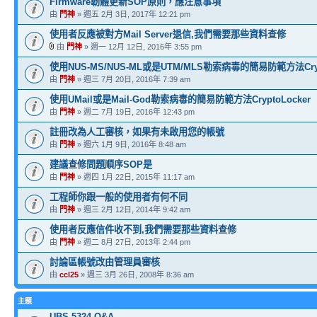
Firmware韌體更新SOP原則，應注意事項
由
門神
» 週五 2月 3日, 2017年 12:21 pm
使用者反應被對方Mail Server退信,我們需要那些資料查修
由
門神
» 週一 12月 12日, 2016年 3:55 pm
使用NUS-MS/NUS-ML或是UTM/MLS勒索病毒的簡易防範方法Crypt
由
門神
» 週三 7月 20日, 2016年 7:39 am
使用UMail或是Mail-God勒索病毒的簡易防範方法CryptoLocker
由
門神
» 週二 7月 19日, 2016年 12:43 pm
註冊改為人工審核，如果有未啟用您的帳號
由
門神
» 週六 1月 9日, 2016年 8:48 am
建議查修問題順序SOP是
由
門神
» 週四 1月 22日, 2015年 11:17 am
工程師你跟一般的使用者有何不同
由
門神
» 週三 2月 12日, 2014年 9:42 am
使用者反應信件收不到,我們需要那些資料查修
由
門神
» 週二 8月 27日, 2013年 2:44 pm
討論區帳號改由管理員審核
由
ccl25
» 週三 3月 26日, 2008年 8:36 am
主題
UBS-5324 Q&A