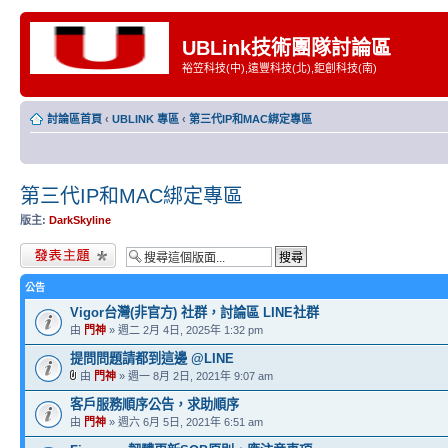
UBLink技術團隊討論區
裕笠科技(中),遠豐科技(北),鉅創科技(南)
討論區首頁
‹
UBLINK 專區
‹
第三代IP和MAC綁定專區
第三代IP和MAC綁定專區
版主:
DarkSkyline
發表新主題
公告
Vigor台灣(非官方) 社群，討論區 LINE社群
由
門神
» 週二 2月 4日, 2025年 1:32 pm
提問問題請都到這邊 @LINE
由
門神
» 週一 8月 2日, 2021年 9:07 am
客戶服務順序公告，求助順序
由
門神
» 週六 6月 5日, 2021年 6:51 am