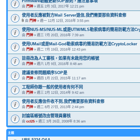
Firmware韌體更新SOP原則，應注意事項
由
門神
» 週五 2月 3日, 2017年 12:21 pm
使用者反應被對方Mail Server退信,我們需要那些資料查修
由
門神
» 週一 12月 12日, 2016年 3:55 pm
使用NUS-MS/NUS-ML或是UTM/MLS勒索病毒的簡易防範方法Crypt
由
門神
» 週三 7月 20日, 2016年 7:39 am
使用UMail或是Mail-God勒索病毒的簡易防範方法CryptoLocker
由
門神
» 週二 7月 19日, 2016年 12:43 pm
註冊改為人工審核，如果有未啟用您的帳號
由
門神
» 週六 1月 9日, 2016年 8:48 am
建議查修問題順序SOP是
由
門神
» 週四 1月 22日, 2015年 11:17 am
工程師你跟一般的使用者有何不同
由
門神
» 週三 2月 12日, 2014年 9:42 am
使用者反應信件收不到,我們需要那些資料查修
由
門神
» 週二 8月 27日, 2013年 2:44 pm
討論區帳號改由管理員審核
由
ccl25
» 週三 3月 26日, 2008年 8:36 am
主題
UBS-5324 Q&A