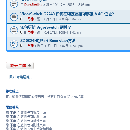
由
DarkSkyline
» 週三 10月 7日, 2015年 3:08 pm
VigorSwitch G2240 如何在特定連接埠綁定 MAC 位址?
由
門神
» 週一 8月 17日, 2009年 9:04 am
如何更新 VigorSwitch 韌體 ?
由
門神
» 週一 8月 17日, 2009年 9:01 am
ZZ-8024N切Port Base vLan方法
由
門神
» 週三 11月 7日, 2007年 12:39 pm
發表新主題
回到 討論區首頁
誰在線上
正在瀏覽這個版面的使用者：沒有註冊會員 和 3 位訪客
版面權限
您
不能
在這個版面發表主題
您
不能
在這個版面回覆主題
您
不能
在這個版面編輯文章
您
不能
在這個版面刪除文章
您
不能
在這個版面上傳附加檔案