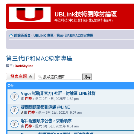
UBLink技術團隊討論區
裕笠科技(中),遠豐科技(北),鉅創科技(南)
討論區首頁
‹
UBLINK 專區
‹
第三代IP和MAC綁定專區
第三代IP和MAC綁定專區
版主:
DarkSkyline
發表新主題
公告
Vigor台灣(非官方) 社群，討論區 LINE社群
由
門神
» 週二 2月 4日, 2025年 1:32 pm
提問問題請都到這邊 @LINE
由
門神
» 週一 8月 2日, 2021年 9:07 am
客戶服務順序公告，求助順序
由
門神
» 週六 6月 5日, 2021年 6:51 am