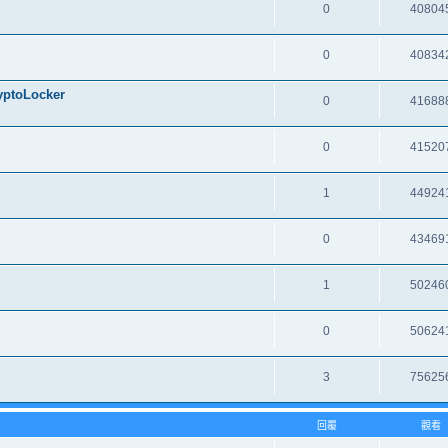
0
40804
0
40834
oLocker
0
41688
0
41520
1
44924
0
43469
1
50246
0
50624
3
75625
回覆
觀看