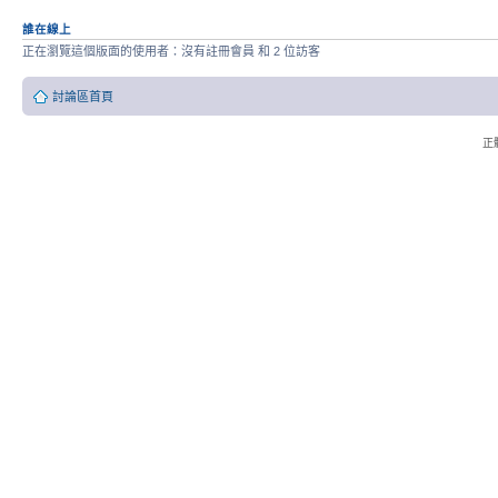
誰在線上
正在瀏覽這個版面的使用者：沒有註冊會員 和 2 位訪客
討論區首頁
正