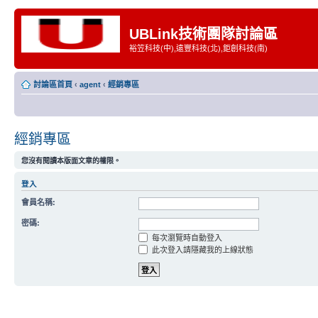
UBLink技術團隊討論區
裕笠科技(中),遠豐科技(北),鉅創科技(南)
討論區首頁
‹
agent
‹
經銷專區
經銷專區
您沒有閱讀本版面文章的權限。
登入
會員名稱:
密碼:
每次瀏覽時自動登入
此次登入請隱藏我的上線狀態