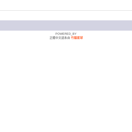
POWERED_BY
正體中文語系由
竹貓星球