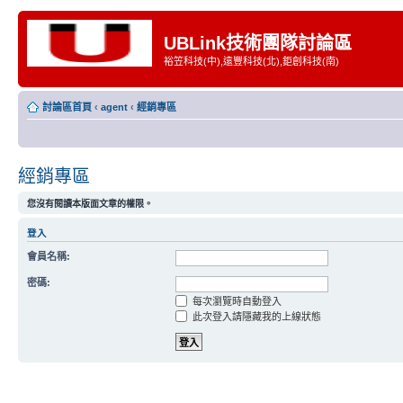
UBLink技術團隊討論區
裕笠科技(中),遠豐科技(北),鉅創科技(南)
討論區首頁
‹
agent
‹
經銷專區
經銷專區
您沒有閱讀本版面文章的權限。
登入
會員名稱:
密碼:
每次瀏覽時自動登入
此次登入請隱藏我的上線狀態