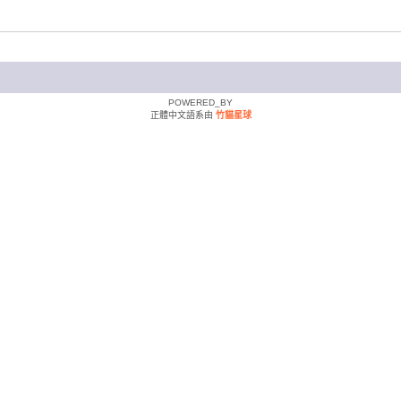
POWERED_BY
正體中文語系由
竹貓星球