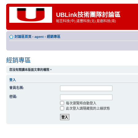
UBLink技術團隊討論區
裕笠科技(中),遠豐科技(北),鉅創科技(南)
討論區首頁
‹
agent
‹
經銷專區
經銷專區
您沒有閱讀本版面文章的權限。
登入
會員名稱:
密碼:
每次瀏覽時自動登入
此次登入請隱藏我的上線狀態