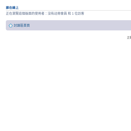
誰在線上
正在瀏覽這個版面的使用者：沒有註冊會員 和 1 位訪客
討論區首頁
正