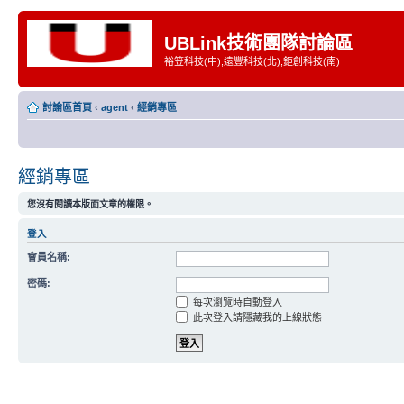
UBLink技術團隊討論區
裕笠科技(中),遠豐科技(北),鉅創科技(南)
討論區首頁
‹
agent
‹
經銷專區
經銷專區
您沒有閱讀本版面文章的權限。
登入
會員名稱:
密碼:
每次瀏覽時自動登入
此次登入請隱藏我的上線狀態