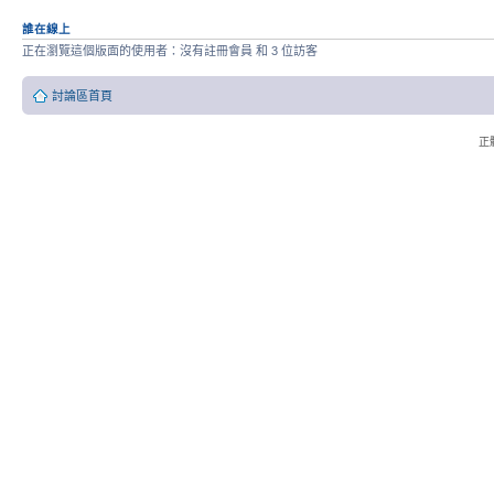
誰在線上
正在瀏覽這個版面的使用者：沒有註冊會員 和 3 位訪客
討論區首頁
正