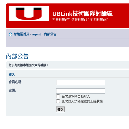
UBLink技術團隊討論區
裕笠科技(中),遠豐科技(北),鉅創科技(南)
討論區首頁
‹
agent
‹
內部公告
內部公告
您沒有閱讀本版面文章的權限。
登入
會員名稱:
密碼:
每次瀏覽時自動登入
此次登入請隱藏我的上線狀態