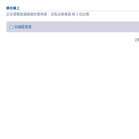
誰在線上
正在瀏覽這個版面的使用者：沒有註冊會員 和 3 位訪客
討論區首頁
正