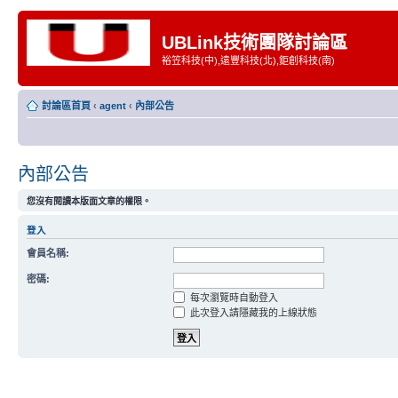
UBLink技術團隊討論區
裕笠科技(中),遠豐科技(北),鉅創科技(南)
討論區首頁
‹
agent
‹
內部公告
內部公告
您沒有閱讀本版面文章的權限。
登入
會員名稱:
密碼:
每次瀏覽時自動登入
此次登入請隱藏我的上線狀態