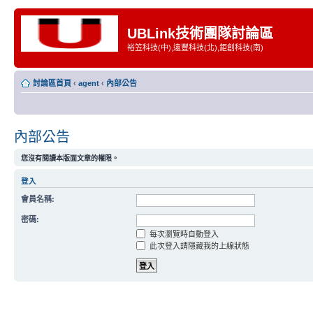
UBLink技術團隊討論區
裕笠科技(中),遠豐科技(北),鉅創科技(南)
討論區首頁
‹
agent
‹
內部公告
內部公告
您沒有閱讀本版面文章的權限。
登入
會員名稱:
密碼:
每次瀏覽時自動登入
此次登入請隱藏我的上線狀態