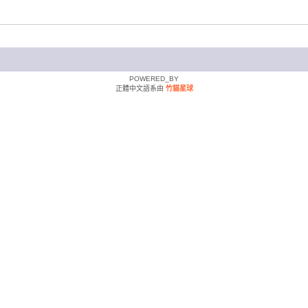
POWERED_BY
正體中文語系由
竹貓星球