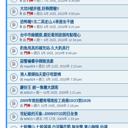
由
門神
» 週六 7月 24日, 2010年 8:38 pm
大坑9號步道,好熱鬧喔!!
由
門神
» 週五 6月 25日, 2010年 4:59 pm
恐怖喔!!北二高走山,6車道全不通
由
門神
» 週日 4月 25日, 2010年 6:21 pm
台中市綠園道,最近看到這個有點噁心
由
門神
» 週一 4月 26日, 2010年 12:34 pm
釣魚用具的補充站-久大釣具行
由
門神
» 週日 3月 28日, 2010年 8:06 pm
惡警嚇暈孕婦險流產
由
may824
» 週日 3月 21日, 2010年 2:13 pm
港人棄婦指夫要仔唔要乸
由
may824
» 週三 3月 10日, 2010年 7:38 pm
慶封王 統一集團大請客
由
b0913
» 週一 10月 26日, 2009年 1:21 pm
2009年南投體育場南投工商展10/23到10/26
由
門神
» 週六 10月 24日, 2009年 2:18 pm
世紀級的天象--2009/07/22的日全食
由
b0913
» 週五 7月 17日, 2009年 1:33 pm
七股鹽山,七股潟湖,白河蓮花節,無米樂,東山咖啡,仙湖