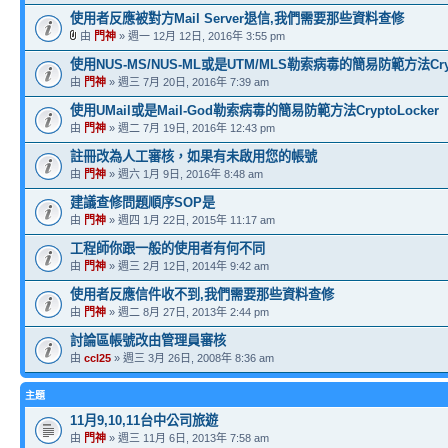
使用者反應被對方Mail Server退信,我們需要那些資料查修
由
門神
» 週一 12月 12日, 2016年 3:55 pm
使用NUS-MS/NUS-ML或是UTM/MLS勒索病毒的簡易防範方法Crypt
由
門神
» 週三 7月 20日, 2016年 7:39 am
使用UMail或是Mail-God勒索病毒的簡易防範方法CryptoLocker
由
門神
» 週二 7月 19日, 2016年 12:43 pm
註冊改為人工審核，如果有未啟用您的帳號
由
門神
» 週六 1月 9日, 2016年 8:48 am
建議查修問題順序SOP是
由
門神
» 週四 1月 22日, 2015年 11:17 am
工程師你跟一般的使用者有何不同
由
門神
» 週三 2月 12日, 2014年 9:42 am
使用者反應信件收不到,我們需要那些資料查修
由
門神
» 週二 8月 27日, 2013年 2:44 pm
討論區帳號改由管理員審核
由
ccl25
» 週三 3月 26日, 2008年 8:36 am
主題
11月9,10,11台中公司旅遊
由
門神
» 週三 11月 6日, 2013年 7:58 am