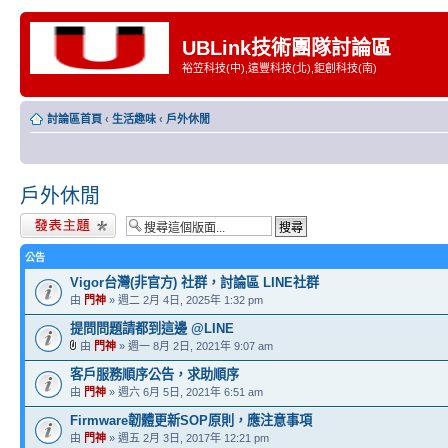
UBLink技術團隊討論區
裕笠科技(中),遠豐科技(北),鉅創科技(南)
討論區首頁
‹
生活趣味
‹
戶外休閒
戶外休閒
發表新主題
公告
Vigor台灣(非官方) 社群，討論區 LINE社群
由
門神
» 週二 2月 4日, 2025年 1:32 pm
提問問題請都到這邊 @LINE
由
門神
» 週一 8月 2日, 2021年 9:07 am
客戶服務順序公告，求助順序
由
門神
» 週六 6月 5日, 2021年 6:51 am
Firmware韌體更新SOP原則，應注意事項
由
門神
» 週五 2月 3日, 2017年 12:21 pm