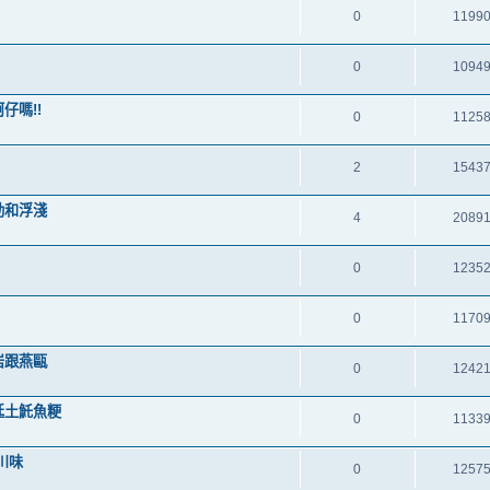
0
1199
0
1094
仔嗎!!
0
1125
2
1543
活動和浮淺
4
2089
0
1235
0
1170
武岩跟燕甌
0
1242
香廷土魠魚粳
0
1133
正川味
0
1257