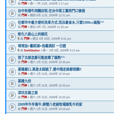
由
門神
» 週一 7月 13日, 2009年 2:17 pm
台中有個牛肉麵店街,在台中高工舊校門口後面
由
門神
» 週四 6月 11日, 2009年 12:31 pm
在都市中最方便的洗車方式,而且最省水,只要1500cc兩瓶^^
由
門神
» 週日 6月 7日, 2009年 11:25 am
彰化八掛山上的桐花
由
門神
» 週日 4月 26日, 2009年 8:31 pm
塔塔加+奮起湖+信義酒莊 一日遊
由
DarkSkyline
» 週一 3月 9日, 2009年 9:13 am
到了北部怎麼可能放棄了貓熊^^
由
門神
» 週六 1月 31日, 2009年 10:39 pm
基隆廟口,真是太超過了,連中間走路都很難!!
由
門神
» 週六 1月 31日, 2009年 10:34 pm
基隆九份
由
門神
» 週六 1月 31日, 2009年 10:29 pm
深坑豆腐之旅
由
門神
» 週六 1月 31日, 2009年 10:25 pm
2009年牛年看牛,柳營八老爺牧場跟乳牛的家
由
門神
» 週六 1月 31日, 2009年 10:18 pm