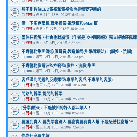
由
門神
» 週三 4月 10日, 2013年 12:11 pm
想不到數位LED電視和電視盒也是需要更新的
由
門神
» 週日 11月 18日, 2012年 6:41 pm
借一下馬克兩篇,職場禮儀-電話篇和eMail篇
由
門神
» 週五 4月 27日, 2012年 10:04 am
當信任瓦解，社會也就崩潰（作者是《中國時報》獨立評論莊佩璋
由
門神
» 週六 3月 3日, 2012年 8:27 am
不肖警務集團傳送(假聲音)製造騙局(科學障眼法)！(腦控、洗腦)
由
jshh
» 週五 12月 17日, 2010年 8:33 pm
不肖警務腦電波監控竊盜(腦控、洗腦)集團
由
jshh
» 週五 12月 17日, 2010年 8:30 pm
客戶碰到問題的反應類型(專業的客戶,不專業的客服)
由
門神
» 週五 12月 17日, 2010年 10:37 am
問路的哲學,提問的哲學
由
門神
» 週二 11月 23日, 2010年 7:53 pm
[分享]原來，不能被凹的好人都叫壞人！
由
門神
» 週一 11月 15日, 2010年 8:52 am
要遇到貴人,要先學會跪人,要富貴要有貴人幫,不是急著找富幫^^
由
門神
» 週五 10月 15日, 2010年 7:59 pm
你為什麼要生氣!!