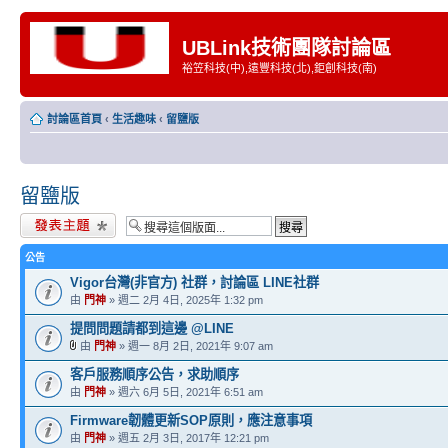
UBLink技術團隊討論區
裕笠科技(中),遠豐科技(北),鉅創科技(南)
討論區首頁
‹
生活趣味
‹
留鹽版
留鹽版
發表新主題
公告
Vigor台灣(非官方) 社群，討論區 LINE社群
由
門神
» 週二 2月 4日, 2025年 1:32 pm
提問問題請都到這邊 @LINE
由
門神
» 週一 8月 2日, 2021年 9:07 am
客戶服務順序公告，求助順序
由
門神
» 週六 6月 5日, 2021年 6:51 am
Firmware韌體更新SOP原則，應注意事項
由
門神
» 週五 2月 3日, 2017年 12:21 pm