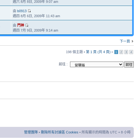
週六 8月 8日, 2009年 9:07 am
由
b0913
週四 8月 6日, 2009年 11:43 am
由
門神
5
週四 7月 9日, 2009年 9:14 am
下一頁
198 個主題 •
第
1
頁 (共
4
頁)
•
1
2
3
4
前往 :
管理團隊
•
刪除所有討論區 Cookies
• 所有顯示的時間為 UTC + 8 小時