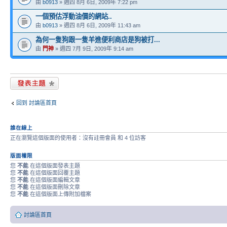
由
b0913
» 週四 8月 6日, 2009年 7:22 pm
一個預估浮動油價的網站..
由
b0913
» 週四 8月 6日, 2009年 11:43 am
為何一隻狗跟一隻羊進便利商店是狗被打...
由
門神
» 週四 7月 9日, 2009年 9:14 am
發表新主題
回到 討論區首頁
誰在線上
正在瀏覽這個版面的使用者：沒有註冊會員 和 4 位訪客
版面權限
您
不能
在這個版面發表主題
您
不能
在這個版面回覆主題
您
不能
在這個版面編輯文章
您
不能
在這個版面刪除文章
您
不能
在這個版面上傳附加檔案
討論區首頁