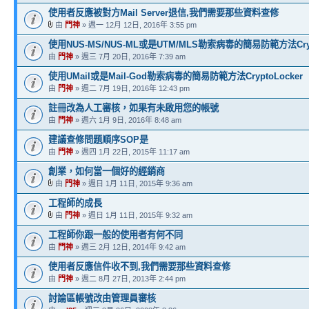
使用者反應被對方Mail Server退信,我們需要那些資料查修
由
門神
» 週一 12月 12日, 2016年 3:55 pm
使用NUS-MS/NUS-ML或是UTM/MLS勒索病毒的簡易防範方法Crypt
由
門神
» 週三 7月 20日, 2016年 7:39 am
使用UMail或是Mail-God勒索病毒的簡易防範方法CryptoLocker
由
門神
» 週二 7月 19日, 2016年 12:43 pm
註冊改為人工審核，如果有未啟用您的帳號
由
門神
» 週六 1月 9日, 2016年 8:48 am
建議查修問題順序SOP是
由
門神
» 週四 1月 22日, 2015年 11:17 am
創業，如何當一個好的經銷商
由
門神
» 週日 1月 11日, 2015年 9:36 am
工程師的成長
由
門神
» 週日 1月 11日, 2015年 9:32 am
工程師你跟一般的使用者有何不同
由
門神
» 週三 2月 12日, 2014年 9:42 am
使用者反應信件收不到,我們需要那些資料查修
由
門神
» 週二 8月 27日, 2013年 2:44 pm
討論區帳號改由管理員審核