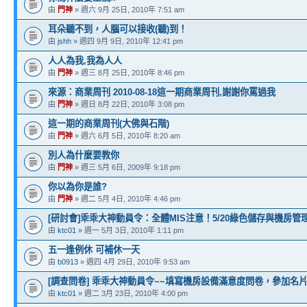
由
門神
» 週六 9月 25日, 2010年 7:51 am
耳朵聽不到，人腦可以接收(聽)到！
由
jshh
» 週四 9月 9日, 2010年 12:41 pm
人人為我,我為人人
由
門神
» 週三 8月 25日, 2010年 8:46 pm
來源：商業周刊 2010-08-18這一期商業周刊,謝謝你罵過我
由
門神
» 週日 8月 22日, 2010年 3:08 pm
這一期的商業周刊(大佛與石階)
由
門神
» 週六 6月 5日, 2010年 8:20 am
別人為什麼要教你
由
門神
» 週三 5月 6日, 2009年 9:18 pm
你以為你是誰?
由
門神
» 週二 5月 4日, 2010年 4:46 pm
[研討會]乖乖大神動員令：全體MIS注意！5/20綠色儲存與機房
由
ktc01
» 週一 5月 3日, 2010年 1:11 pm
五一逢例休 可補休一天
由
b0913
» 週四 4月 29日, 2010年 9:53 am
[調查問卷] 乖乖大神動員令~~填寫機房設備滿意度問卷，參加名
由
ktc01
» 週二 3月 23日, 2010年 4:00 pm