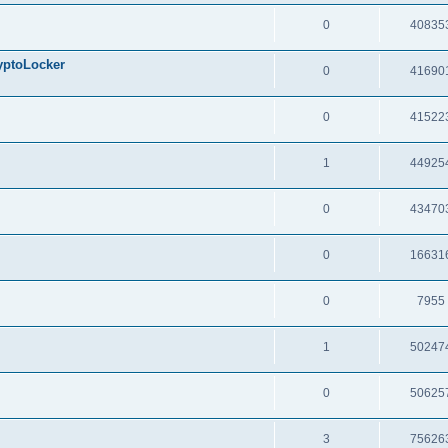
0
40835
oLocker
0
41690
0
41522
1
44925
0
43470
0
16631
0
7955
1
50247
0
50625
3
75626