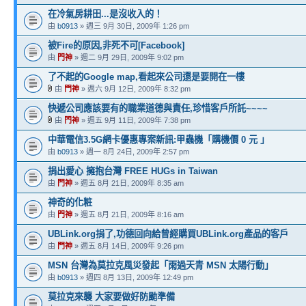
在冷氣房耕田...是沒收入的！
由
b0913
» 週三 9月 30日, 2009年 1:26 pm
被Fire的原因,非死不可[Facebook]
由
門神
» 週二 9月 29日, 2009年 9:02 pm
了不起的Google map,看起來公司還是要開在一樓
由
門神
» 週六 9月 12日, 2009年 8:32 pm
快遞公司應該要有的職業道德與責任,珍惜客戶所託~~~~
由
門神
» 週五 9月 11日, 2009年 7:38 pm
中華電信3.5G網卡優惠專案新訊:甲蟲機「購機價 0 元 」
由
b0913
» 週一 8月 24日, 2009年 2:57 pm
捐出愛心 擁抱台灣 FREE HUGs in Taiwan
由
門神
» 週五 8月 21日, 2009年 8:35 am
神奇的化粧
由
門神
» 週五 8月 21日, 2009年 8:16 am
UBLink.org捐了,功德回向給曾經購買UBLink.org產品的客戶
由
門神
» 週五 8月 14日, 2009年 9:26 pm
MSN 台灣為莫拉克風災發起「雨過天青 MSN 太陽行動」
由
b0913
» 週四 8月 13日, 2009年 12:49 pm
莫拉克來襲 大家要做好防颱準備