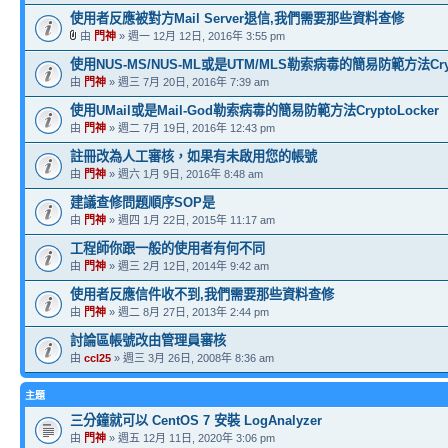
使用者反應被對方Mail Server退信,我們需要那些資料查修
由
門神
» 週一 12月 12日, 2016年 3:55 pm
使用NUS-MS/NUS-ML或是UTM/MLS勒索病毒的簡易防範方法Crypt
由
門神
» 週三 7月 20日, 2016年 7:39 am
使用UMail或是Mail-God勒索病毒的簡易防範方法CryptoLocker
由
門神
» 週二 7月 19日, 2016年 12:43 pm
註冊改為人工審核，如果有未啟用您的帳號
由
門神
» 週六 1月 9日, 2016年 8:48 am
建議查修問題順序SOP是
由
門神
» 週四 1月 22日, 2015年 11:17 am
工程師你跟一般的使用者有何不同
由
門神
» 週三 2月 12日, 2014年 9:42 am
使用者反應信件收不到,我們需要那些資料查修
由
門神
» 週二 8月 27日, 2013年 2:44 pm
討論區帳號改由管理員審核
由
ccl25
» 週三 3月 26日, 2008年 8:36 am
主題
三分鐘就可以 CentOS 7 安裝 LogAnalyzer
由
門神
» 週五 12月 11日, 2020年 3:06 pm