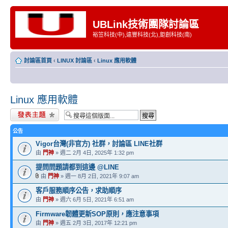
UBLink技術團隊討論區
裕笠科技(中),遠豐科技(北),鉅創科技(南)
討論區首頁
‹
LINUX 討論區
‹
Linux 應用軟體
Linux 應用軟體
發表新主題
公告
Vigor台灣(非官方) 社群，討論區 LINE社群
由
門神
» 週二 2月 4日, 2025年 1:32 pm
提問問題請都到這邊 @LINE
由
門神
» 週一 8月 2日, 2021年 9:07 am
客戶服務順序公告，求助順序
由
門神
» 週六 6月 5日, 2021年 6:51 am
Firmware韌體更新SOP原則，應注意事項
由
門神
» 週五 2月 3日, 2017年 12:21 pm