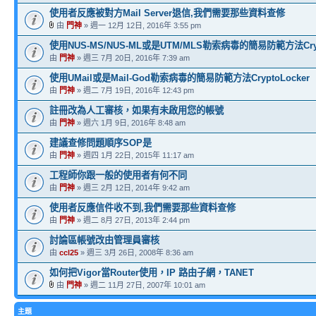
使用者反應被對方Mail Server退信,我們需要那些資料查修
由
門神
» 週一 12月 12日, 2016年 3:55 pm
使用NUS-MS/NUS-ML或是UTM/MLS勒索病毒的簡易防範方法Crypt
由
門神
» 週三 7月 20日, 2016年 7:39 am
使用UMail或是Mail-God勒索病毒的簡易防範方法CryptoLocker
由
門神
» 週二 7月 19日, 2016年 12:43 pm
註冊改為人工審核，如果有未啟用您的帳號
由
門神
» 週六 1月 9日, 2016年 8:48 am
建議查修問題順序SOP是
由
門神
» 週四 1月 22日, 2015年 11:17 am
工程師你跟一般的使用者有何不同
由
門神
» 週三 2月 12日, 2014年 9:42 am
使用者反應信件收不到,我們需要那些資料查修
由
門神
» 週二 8月 27日, 2013年 2:44 pm
討論區帳號改由管理員審核
由
ccl25
» 週三 3月 26日, 2008年 8:36 am
如何把Vigor當Router使用，IP 路由子網，TANET
由
門神
» 週二 11月 27日, 2007年 10:01 am
主題