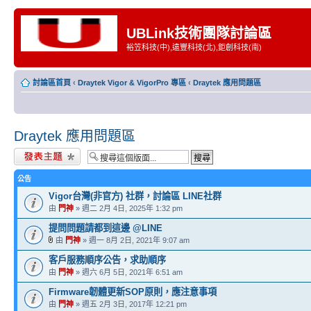
UBLink技術團隊討論區
裕笠科技(中),遠豐科技(北),鉅創科技(南)
討論區首頁
‹
Draytek Vigor & VigorPro 專區
‹
Draytek 應用問題區
Draytek 應用問題區
發表新主題
公告
Vigor台灣(非官方) 社群，討論區 LINE社群
由
門神
» 週二 2月 4日, 2025年 1:32 pm
提問問題請都到這邊 @LINE
由
門神
» 週一 8月 2日, 2021年 9:07 am
客戶服務順序公告，求助順序
由
門神
» 週六 6月 5日, 2021年 6:51 am
Firmware韌體更新SOP原則，應注意事項
由
門神
» 週五 2月 3日, 2017年 12:21 pm