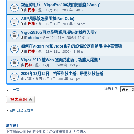
親愛的用戶 , VigorPro100我們把他變2Wan了
由
門神
» 週二 12月 12日, 2006年 8:48 am
ARP風暴該怎麼阻擋(Net Cute)
由
門神
» 週二 12月 12日, 2006年 8:24 am
Vigor2910G可以像營業用,提供無線登入嗎?
由
chuchu
» 週一 12月 11日, 2006年 10:01 am
如何在VigorPro和Vigor系列的設備設定自動阻擋中毒電腦
由
門神
» 週一 12月 11日, 2006年 9:36 am
Vigor 2910 雙Wan 寬頻路由器 , 功能大躍進 !
由
門神
» 週五 12月 8日, 2006年 3:29 pm
2006年12月12日 , 裕笠科技主辦 , 居易科技協辦
由 訪客 » 週四 12月 7日, 2006年 9:41 pm
顯示主題 :
上一頁
發表新主題
回到 討論區首頁
誰在線上
正在瀏覽這個版面的使用者：沒有註冊會員 和 5 位訪客