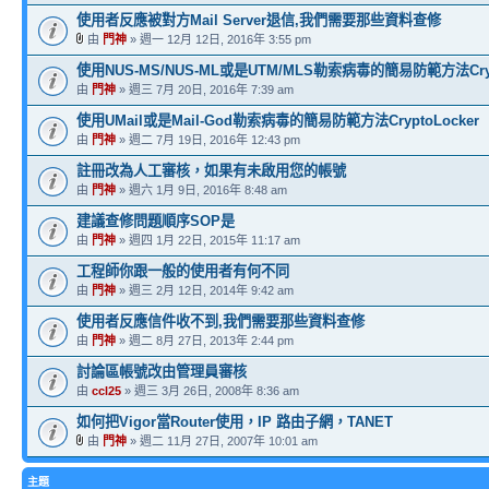
使用者反應被對方Mail Server退信,我們需要那些資料查修
由
門神
» 週一 12月 12日, 2016年 3:55 pm
使用NUS-MS/NUS-ML或是UTM/MLS勒索病毒的簡易防範方法Crypt
由
門神
» 週三 7月 20日, 2016年 7:39 am
使用UMail或是Mail-God勒索病毒的簡易防範方法CryptoLocker
由
門神
» 週二 7月 19日, 2016年 12:43 pm
註冊改為人工審核，如果有未啟用您的帳號
由
門神
» 週六 1月 9日, 2016年 8:48 am
建議查修問題順序SOP是
由
門神
» 週四 1月 22日, 2015年 11:17 am
工程師你跟一般的使用者有何不同
由
門神
» 週三 2月 12日, 2014年 9:42 am
使用者反應信件收不到,我們需要那些資料查修
由
門神
» 週二 8月 27日, 2013年 2:44 pm
討論區帳號改由管理員審核
由
ccl25
» 週三 3月 26日, 2008年 8:36 am
如何把Vigor當Router使用，IP 路由子網，TANET
由
門神
» 週二 11月 27日, 2007年 10:01 am
主題