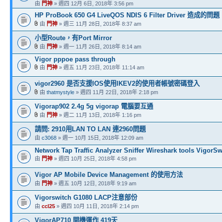
由
門神
» 週四 12月 6日, 2018年 3:56 pm
HP ProBook 650 G4 LiveQOS NDIS 6 Filter Driver 造成的問題
由
門神
» 週三 11月 28日, 2018年 8:37 am
小型Route，有Port Mirror
由
門神
» 週一 11月 26日, 2018年 8:14 am
Vigor pppoe pass through
由
門神
» 週五 11月 23日, 2018年 11:14 am
vigor2960 是否支援IOS使用IKEV2的使用者帳號密碼登入
由
thatmystyle
» 週四 11月 22日, 2018年 2:18 pm
Vigorap902 2.4g 5g vigorap 電腦要互通
由
門神
» 週二 11月 13日, 2018年 1:16 pm
請問: 2910用LAN TO LAN 連2960問題
由
c3068
» 週一 10月 15日, 2018年 12:09 am
Network Tap Traffic Analyzer Sniffer Wireshark tools VigorS
由
門神
» 週四 10月 25日, 2018年 4:58 pm
Vigor AP Mobile Device Management 的使用方法
由
門神
» 週五 10月 12日, 2018年 9:19 am
Vigorswitch G1080 LACP注意部份
由
ccl25
» 週四 10月 11日, 2018年 2:14 pm
VigorAP710 開機運作 419天