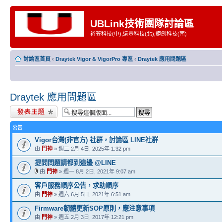
UBLink技術團隊討論區
裕笠科技(中),遠豐科技(北),鉅創科技(南)
討論區首頁
‹
Draytek Vigor & VigorPro 專區
‹
Draytek 應用問題區
Draytek 應用問題區
發表新主題
公告
Vigor台灣(非官方) 社群，討論區 LINE社群
由
門神
» 週二 2月 4日, 2025年 1:32 pm
提問問題請都到這邊 @LINE
由
門神
» 週一 8月 2日, 2021年 9:07 am
客戶服務順序公告，求助順序
由
門神
» 週六 6月 5日, 2021年 6:51 am
Firmware韌體更新SOP原則，應注意事項
由
門神
» 週五 2月 3日, 2017年 12:21 pm