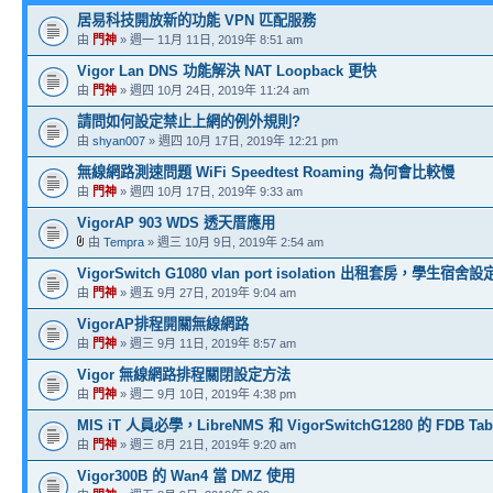
居易科技開放新的功能 VPN 匹配服務
由
門神
» 週一 11月 11日, 2019年 8:51 am
Vigor Lan DNS 功能解決 NAT Loopback 更快
由
門神
» 週四 10月 24日, 2019年 11:24 am
請問如何設定禁止上網的例外規則?
由
shyan007
» 週四 10月 17日, 2019年 12:21 pm
無線網路測速問題 WiFi Speedtest Roaming 為何會比較慢
由
門神
» 週四 10月 17日, 2019年 9:33 am
VigorAP 903 WDS 透天厝應用
由
Tempra
» 週三 10月 9日, 2019年 2:54 am
VigorSwitch G1080 vlan port isolation 出租套房，學生宿舍設定
由
門神
» 週五 9月 27日, 2019年 9:04 am
VigorAP排程開關無線網路
由
門神
» 週三 9月 11日, 2019年 8:57 am
Vigor 無線網路排程關閉設定方法
由
門神
» 週二 9月 10日, 2019年 4:38 pm
MIS iT 人員必學，LibreNMS 和 VigorSwitchG1280 的 FDB Tab
由
門神
» 週三 8月 21日, 2019年 9:20 am
Vigor300B 的 Wan4 當 DMZ 使用