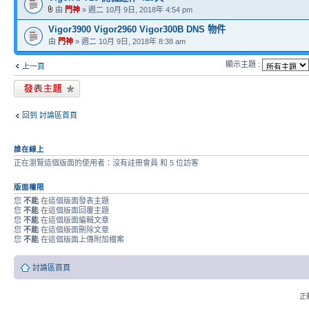
由
門神
» 週二 10月 9日, 2018年 4:54 pm
Vigor3900 Vigor2960 Vigor300B DNS 物件
由
門神
» 週二 10月 9日, 2018年 8:38 am
顯示主題 :
上一頁
發表新主題
回到 討論區首頁
誰在線上
正在瀏覽這個版面的使用者：沒有註冊會員 和 5 位訪客
版面權限
您
不能
在這個版面發表主題
您
不能
在這個版面回覆主題
您
不能
在這個版面編輯文章
您
不能
在這個版面刪除文章
您
不能
在這個版面上傳附加檔案
討論區首頁
正