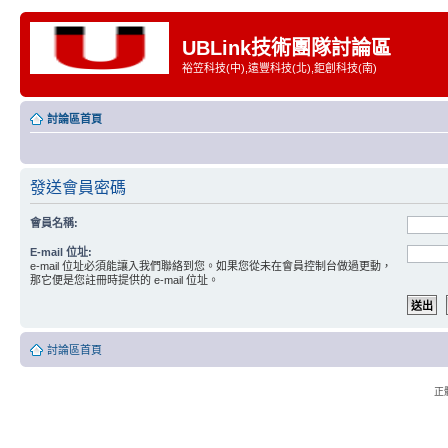
UBLink技術團隊討論區
裕笠科技(中),遠豐科技(北),鉅創科技(南)
討論區首頁
發送會員密碼
會員名稱:
E-mail 位址:
e-mail 位址必須能讓入我們聯絡到您。如果您從未在會員控制台做過更動，
那它便是您註冊時提供的 e-mail 位址。
討論區首頁
正