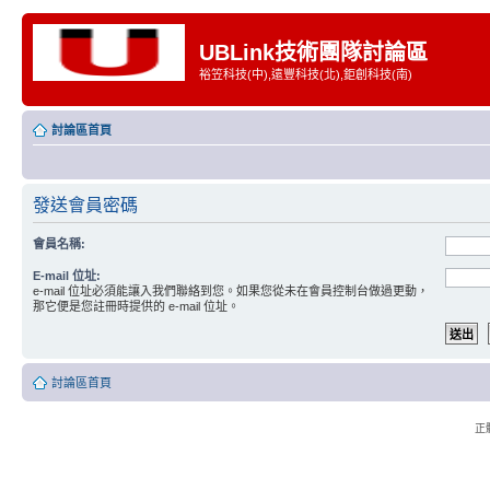
UBLink技術團隊討論區
裕笠科技(中),遠豐科技(北),鉅創科技(南)
討論區首頁
發送會員密碼
會員名稱:
E-mail 位址:
e-mail 位址必須能讓入我們聯絡到您。如果您從未在會員控制台做過更動，
那它便是您註冊時提供的 e-mail 位址。
討論區首頁
正