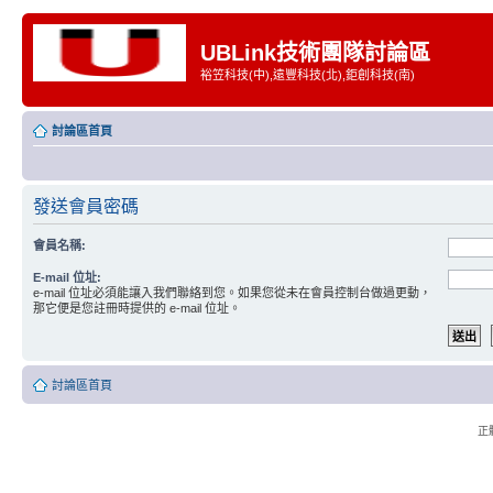
UBLink技術團隊討論區
裕笠科技(中),遠豐科技(北),鉅創科技(南)
討論區首頁
發送會員密碼
會員名稱:
E-mail 位址:
e-mail 位址必須能讓入我們聯絡到您。如果您從未在會員控制台做過更動，
那它便是您註冊時提供的 e-mail 位址。
討論區首頁
正