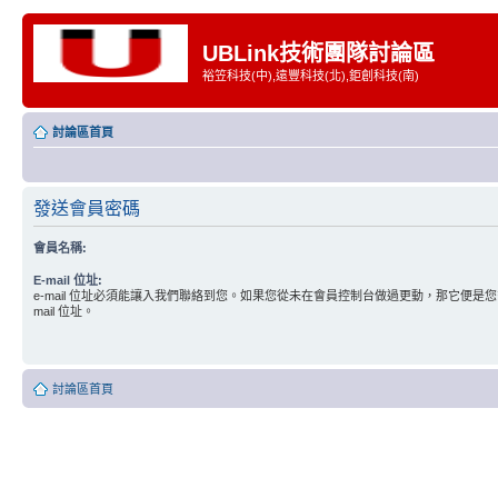
UBLink技術團隊討論區
裕笠科技(中),遠豐科技(北),鉅創科技(南)
討論區首頁
發送會員密碼
會員名稱:
E-mail 位址:
e-mail 位址必須能讓入我們聯絡到您。如果您從未在會員控制台做過更動，那它便是您
mail 位址。
討論區首頁