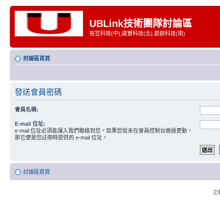
UBLink技術團隊討論區
裕笠科技(中),遠豐科技(北),鉅創科技(南)
討論區首頁
發送會員密碼
會員名稱:
E-mail 位址:
e-mail 位址必須能讓入我們聯絡到您。如果您從未在會員控制台做過更動，
那它便是您註冊時提供的 e-mail 位址。
討論區首頁
正