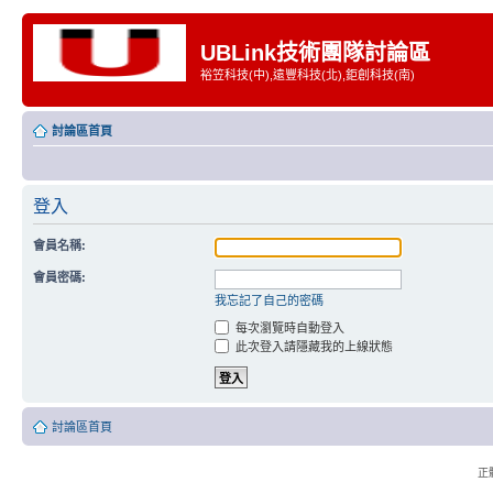
UBLink技術團隊討論區
裕笠科技(中),遠豐科技(北),鉅創科技(南)
討論區首頁
登入
會員名稱:
會員密碼:
我忘記了自己的密碼
每次瀏覽時自動登入
此次登入請隱藏我的上線狀態
討論區首頁
正