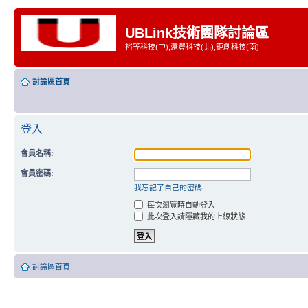
UBLink技術團隊討論區
裕笠科技(中),遠豐科技(北),鉅創科技(南)
討論區首頁
登入
會員名稱:
會員密碼:
我忘記了自己的密碼
每次瀏覽時自動登入
此次登入請隱藏我的上線狀態
討論區首頁