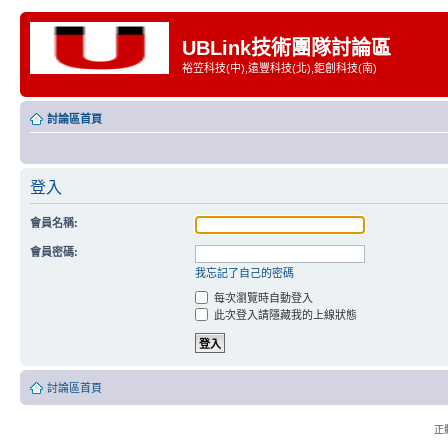
UBLink技術團隊討論區
裕笠科技(中),遠豐科技(北),鉅創科技(南)
討論區首頁
登入
會員名稱:
會員密碼:
我忘記了自己的密碼
每次瀏覽時自動登入
此次登入請隱藏我的上線狀態
討論區首頁
正