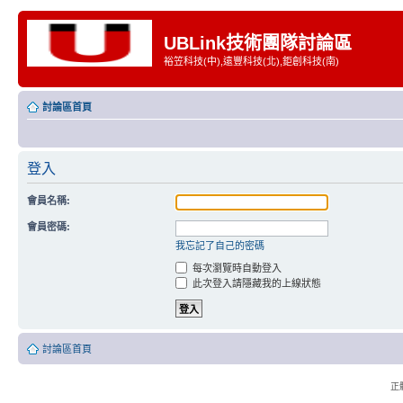
UBLink技術團隊討論區
裕笠科技(中),遠豐科技(北),鉅創科技(南)
討論區首頁
登入
會員名稱:
會員密碼:
我忘記了自己的密碼
每次瀏覽時自動登入
此次登入請隱藏我的上線狀態
討論區首頁
正