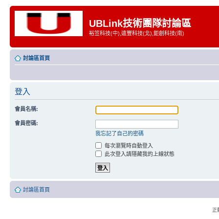
UBLink技術團隊討論區
裕笠科技(中),遠豐科技(北),鉅創科技(南)
討論區首頁
登入
會員名稱:
會員密碼:
我忘記了自己的密碼
每次瀏覽時自動登入
此次登入請隱藏我的上線狀態
討論區首頁
正