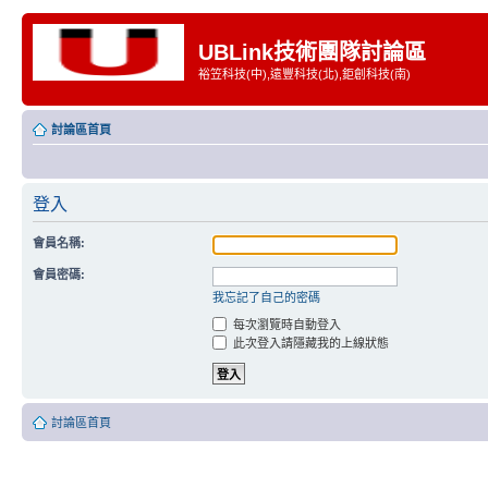
UBLink技術團隊討論區
裕笠科技(中),遠豐科技(北),鉅創科技(南)
討論區首頁
登入
會員名稱:
會員密碼:
我忘記了自己的密碼
每次瀏覽時自動登入
此次登入請隱藏我的上線狀態
討論區首頁