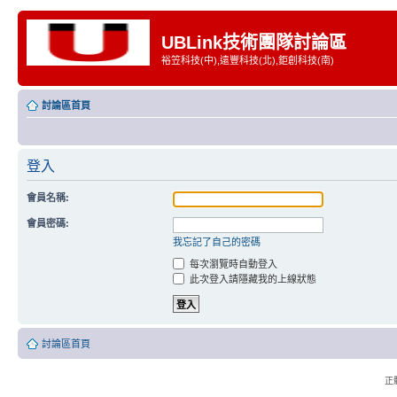
UBLink技術團隊討論區
裕笠科技(中),遠豐科技(北),鉅創科技(南)
討論區首頁
登入
會員名稱:
會員密碼:
我忘記了自己的密碼
每次瀏覽時自動登入
此次登入請隱藏我的上線狀態
討論區首頁
正