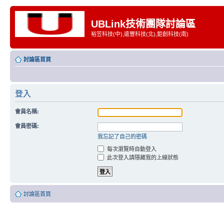
UBLink技術團隊討論區
裕笠科技(中),遠豐科技(北),鉅創科技(南)
討論區首頁
登入
會員名稱:
會員密碼:
我忘記了自己的密碼
每次瀏覽時自動登入
此次登入請隱藏我的上線狀態
討論區首頁