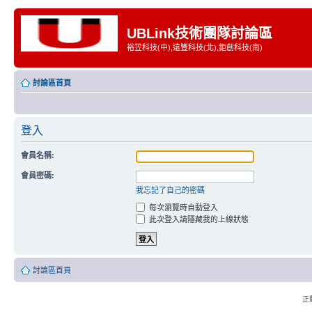
UBLink技術團隊討論區
裕笠科技(中),遠豐科技(北),鉅創科技(南)
討論區首頁
登入
會員名稱:
會員密碼:
我忘記了自己的密碼
每次瀏覽時自動登入
此次登入請隱藏我的上線狀態
討論區首頁
正