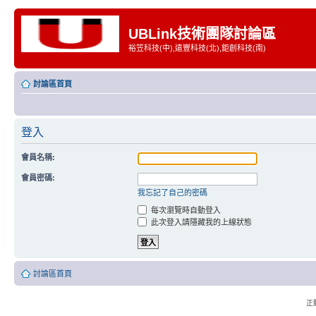
UBLink技術團隊討論區
裕笠科技(中),遠豐科技(北),鉅創科技(南)
討論區首頁
登入
會員名稱:
會員密碼:
我忘記了自己的密碼
每次瀏覽時自動登入
此次登入請隱藏我的上線狀態
討論區首頁
正