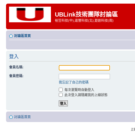
UBLink技術團隊討論區
裕笠科技(中),遠豐科技(北),鉅創科技(南)
討論區首頁
登入
會員名稱:
會員密碼:
我忘記了自己的密碼
每次瀏覽時自動登入
此次登入請隱藏我的上線狀態
討論區首頁
正