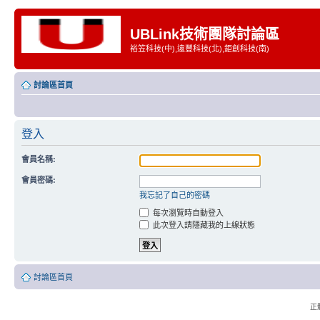
UBLink技術團隊討論區
裕笠科技(中),遠豐科技(北),鉅創科技(南)
討論區首頁
登入
會員名稱:
會員密碼:
我忘記了自己的密碼
每次瀏覽時自動登入
此次登入請隱藏我的上線狀態
討論區首頁
正