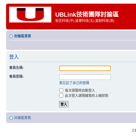
UBLink技術團隊討論區
裕笠科技(中),遠豐科技(北),鉅創科技(南)
討論區首頁
登入
會員名稱:
會員密碼:
我忘記了自己的密碼
每次瀏覽時自動登入
此次登入請隱藏我的上線狀態
討論區首頁
正