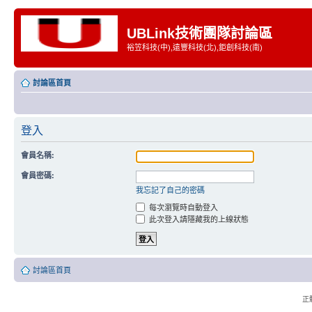
UBLink技術團隊討論區
裕笠科技(中),遠豐科技(北),鉅創科技(南)
討論區首頁
登入
會員名稱:
會員密碼:
我忘記了自己的密碼
每次瀏覽時自動登入
此次登入請隱藏我的上線狀態
討論區首頁
正