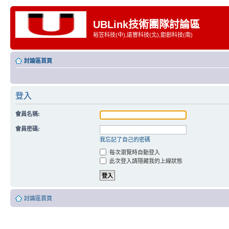
UBLink技術團隊討論區
裕笠科技(中),遠豐科技(北),鉅創科技(南)
討論區首頁
登入
會員名稱:
會員密碼:
我忘記了自己的密碼
每次瀏覽時自動登入
此次登入請隱藏我的上線狀態
討論區首頁