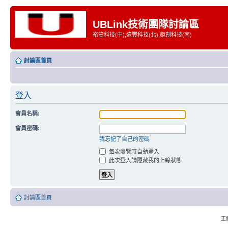
UBLink技術團隊討論區
裕笠科技(中),遠豐科技(北),鉅創科技(南)
討論區首頁
登入
會員名稱:
會員密碼:
我忘記了自己的密碼
每次瀏覽時自動登入
此次登入請隱藏我的上線狀態
討論區首頁
正