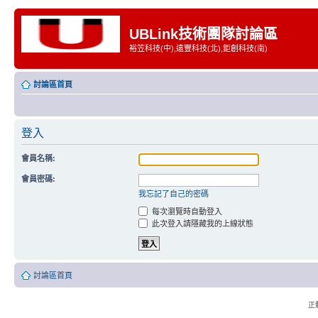
UBLink技術團隊討論區
裕笠科技(中),遠豐科技(北),鉅創科技(南)
討論區首頁
登入
會員名稱:
會員密碼:
我忘記了自己的密碼
每次瀏覽時自動登入
此次登入請隱藏我的上線狀態
討論區首頁
正