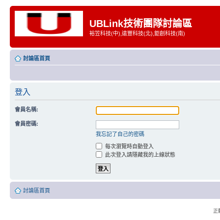
UBLink技術團隊討論區
裕笠科技(中),遠豐科技(北),鉅創科技(南)
討論區首頁
登入
會員名稱:
會員密碼:
我忘記了自己的密碼
每次瀏覽時自動登入
此次登入請隱藏我的上線狀態
討論區首頁
正