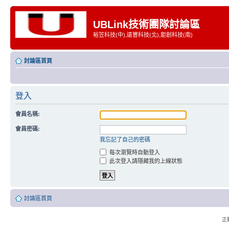
UBLink技術團隊討論區
裕笠科技(中),遠豐科技(北),鉅創科技(南)
討論區首頁
登入
會員名稱:
會員密碼:
我忘記了自己的密碼
每次瀏覽時自動登入
此次登入請隱藏我的上線狀態
討論區首頁
正