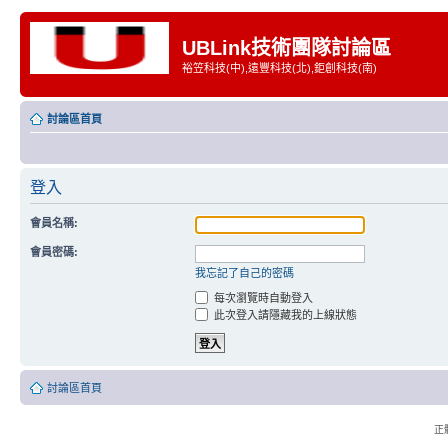
UBLink技術團隊討論區
裕笠科技(中),遠豐科技(北),鉅創科技(南)
討論區首頁
登入
會員名稱:
會員密碼:
我忘記了自己的密碼
每次瀏覽時自動登入
此次登入請隱藏我的上線狀態
討論區首頁
正