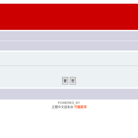
POWERED_BY
正體中文語系由
竹貓星球