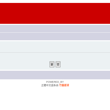
POWERED_BY
正體中文語系由
竹貓星球