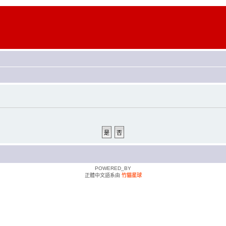
POWERED_BY
正體中文語系由
竹貓星球