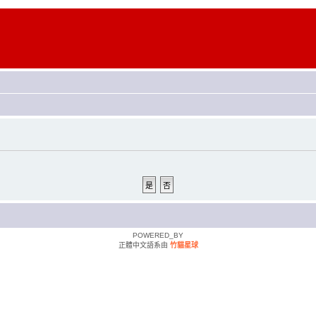
POWERED_BY
正體中文語系由
竹貓星球