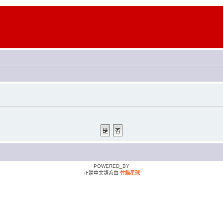
POWERED_BY
正體中文語系由
竹貓星球