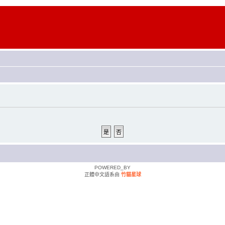
POWERED_BY
正體中文語系由
竹貓星球