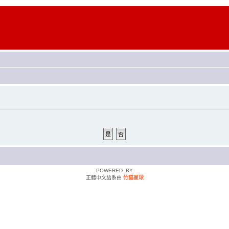
POWERED_BY
正體中文語系由
竹貓星球